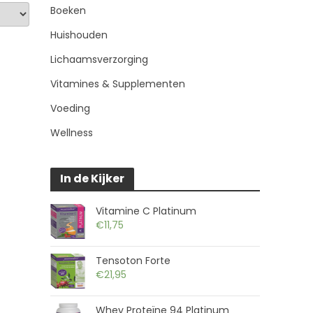
Boeken
Huishouden
Lichaamsverzorging
Vitamines & Supplementen
Voeding
Wellness
In de Kijker
Vitamine C Platinum
€
11,75
Tensoton Forte
€
21,95
Whey Proteïne 94 Platinum