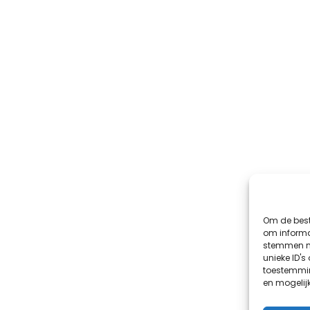
Om de best
om informat
stemmen me
unieke ID's
toestemmin
en mogelij