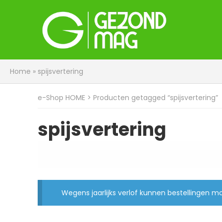
Home
»
spijsvertering
e-Shop HOME
> Producten getagged “spijsvertering”
spijsvertering
Wegens jaarlijks verlof kunnen bestellingen 