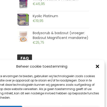
€
46,95
Kyolic Platinum
€
19,95
Bodyscrub & badzout (vroeger:
Badzout Magnificent mandarine)
€
25,75
FAQ
Beheer cookie toestemming
Hoeveel bedragen de verzendkosten?
e ervaringen te bieden, gebruiken wij technologieën zoals cookies
Welke betaalmethodes zijn er?
ie over je apparaat op te slaan en/of te raadplegen. Door in te
t deze technologieën kunnen wij gegevens zoals surfgedrag of
Wat zijn de levertermijnen?
 op deze website verwerken. Als je geen toestemming geeft of uw
g intrekt, kan dit een nadelige invloed hebben op bepaalde functies
Hoe veilig is shoppen op Gezondmag.be?
kheden.
Kan ik bestelde producten retourneren?