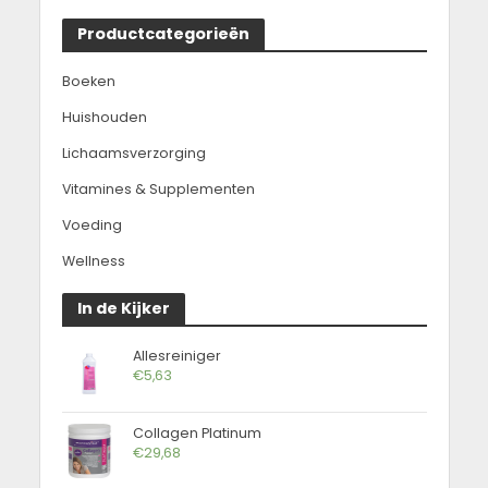
Productcategorieën
Boeken
Huishouden
Lichaamsverzorging
Vitamines & Supplementen
Voeding
Wellness
In de Kijker
Allesreiniger
€
5,63
Collagen Platinum
€
29,68