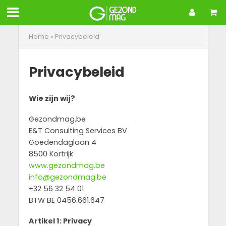
Home
»
Privacybeleid
Privacybeleid
Wie zijn wij?
Gezondmag.be
E&T Consulting Services BV
Goedendaglaan 4
8500 Kortrijk
www.gezondmag.be
info@gezondmag.be
+32 56 32 54 01
BTW BE 0456.661.647
Artikel 1: Privacy