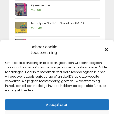
Quercetine
€
21,95
Navulpak 3 x180 - Spirulina (M.R.)
€
33,45
Vitamine C Platinum
€
11,75
Beheer cookie
toestemming
Om de beste ervaringen te bieden, gebruiken wij technologieën
FAQ
zoals cookies om informatie over je apparaat op te slaan en/of te
raadplegen. Door in te stemmen met deze technologieën kunnen
Hoeveel bedragen de verzendkosten?
wij gegevens zoals surfgedrag of unieke ID's op deze website
verwerken. Als je geen toestemming geeft of uw toestemming
Welke betaalmethodes zijn er?
intrekt, kan dit een nadelige invloed hebben op bepaalde functies
en mogelijkheden.
Wat zijn de levertermijnen?
Hoe veilig is shoppen op Gezondmag.be?
Accepteren
Kan ik bestelde producten retourneren?