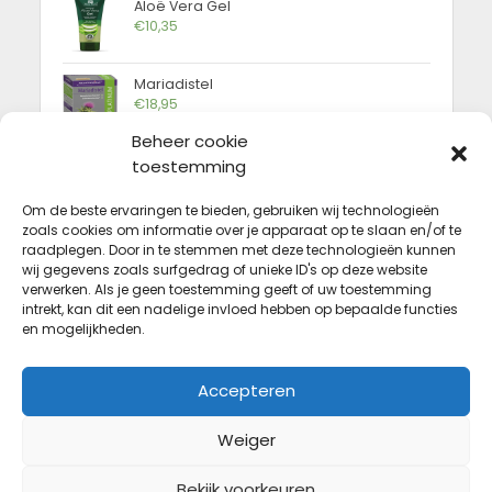
Aloë Vera Gel
€
10,35
Mariadistel
€
18,95
Beheer cookie
Amandelpasta
toestemming
€
7,99
Om de beste ervaringen te bieden, gebruiken wij technologieën
zoals cookies om informatie over je apparaat op te slaan en/of te
raadplegen. Door in te stemmen met deze technologieën kunnen
FAQ
wij gegevens zoals surfgedrag of unieke ID's op deze website
verwerken. Als je geen toestemming geeft of uw toestemming
Hoeveel bedragen de verzendkosten?
intrekt, kan dit een nadelige invloed hebben op bepaalde functies
en mogelijkheden.
Welke betaalmethodes zijn er?
Wat zijn de levertermijnen?
Accepteren
Hoe veilig is shoppen op Gezondmag.be?
Weiger
Kan ik bestelde producten retourneren?
Bekijk voorkeuren