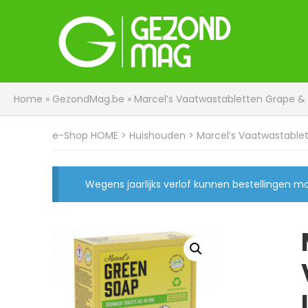
Home
»
GezondMag.be
»
Marcel’s Vaatwastabletten Grape &
e-Shop HOME
>
Huishouden
> Marcel’s Vaatwastable
Wegens jaarlijks verlof kunnen bestellingen 