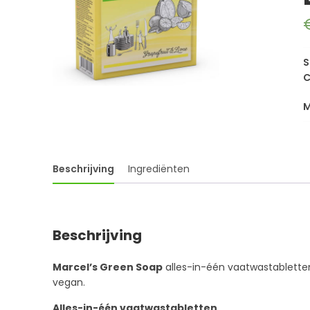
S
C
Beschrijving
Ingrediënten
Beschrijving
Marcel’s Green Soap
alles-in-één vaatwastabletten 
vegan.
Alles-in-één vaatwastabletten