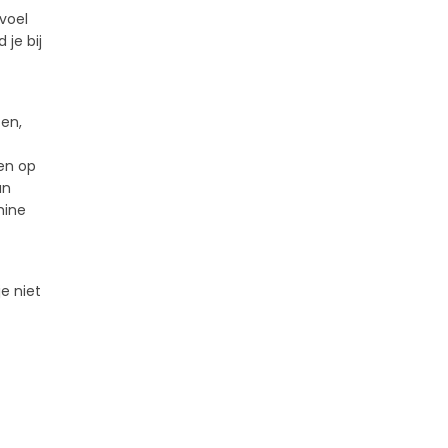
voel
je bij
en,
en op
an
hine
e niet