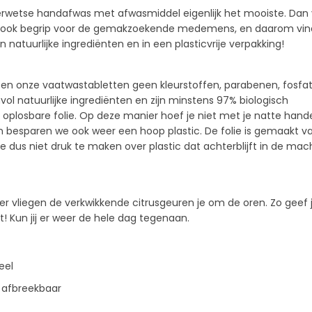
wetse handafwas met afwasmiddel eigenlijk het mooiste. Dan 
en ook begrip voor de gemakzoekende medemens, en daarom vind 
atuurlijke ingrediënten en in een plasticvrije verpakking!
ten onze vaatwastabletten geen kleurstoffen, parabenen, fosfat
ol natuurlijke ingrediënten en zijn minstens 97% biologisch
 oplosbare folie. Op deze manier hoef je niet met je natte hand
en besparen we ook weer een hoop plastic. De folie is gemaakt v
e dus niet druk te maken over plastic dat achterblijft in de mac
r vliegen de verkwikkende citrusgeuren je om de oren. Zo geef j
t! Kun jij er weer de hele dag tegenaan.
eel
h afbreekbaar