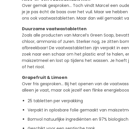
Over gemak gesproken… Toch vindt Marcel een ouder
je je pas écht de baas over het vuil. Maar we hebb
ons ook vaatwastabletten. Maar dan wél gemaakt van n
Duurzame vaatwastabletten
Zoals alle producten van Marcel’s Green Soap, bevat
chloor, ammonia of zuren. Sterker nog, ze zitten bomv
afbreekbaar! De vaatwastabletten zijn verpakt in een
zoek naar een schaar om het plastic eraf te halen, 
maïszetmeel en lost op tijdens het wassen. Je hoeft j
of het riool.
Grapefruit & Limoen
Over fris gesproken… Bij het openen van de vaatwasse
alleen je vaat, maar ook jezelf een flinke energieboos
25 tabletten per verpakking
Verpakt in oplosbare folie gemaakt van maïszetm
Bomvol natuurlijke ingrediënten en 97% biologisc
Geschikt voor een septische tank