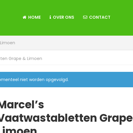
HOME
OVER ONS
CONTACT
 Limoen
tten Grape & Limoen
momenteel niet worden opgevolgd.
Marcel’s
Vaatwastabletten Grape
Limoen