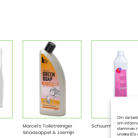
Om de best
om informat
Marcel’s Toiletreiniger
Schuurmiddel
stemmen me
Sinaasappel & Jasmijn
unieke ID's