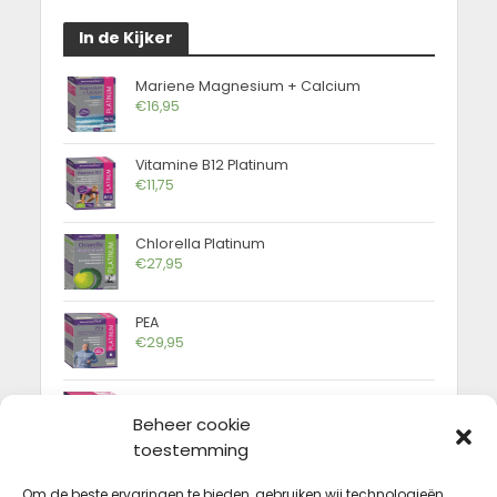
In de Kijker
Mariene Magnesium + Calcium
€
16,95
Vitamine B12 Platinum
€
11,75
Chlorella Platinum
€
27,95
PEA
€
29,95
Osteoton forte
€
17,95
Beheer cookie
toestemming
FAQ
Om de beste ervaringen te bieden, gebruiken wij technologieën