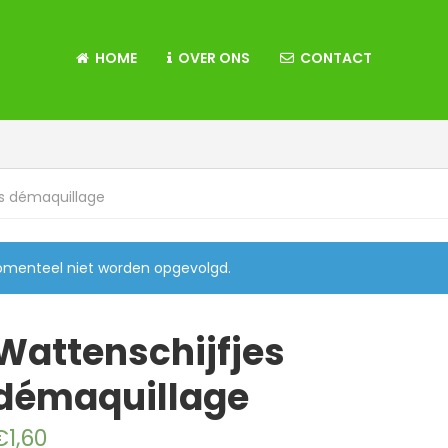
HOME
OVER ONS
CONTACT
s démaquillage
momenteel niet worden opgevolgd.
Wattenschijfjes
démaquillage
€
1,60