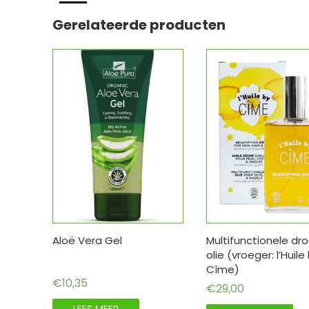
Gerelateerde producten
Aloë Vera Gel
Multifunctionele dr
olie (vroeger: l’Huile
Cîme)
€
10,35
€
29,00