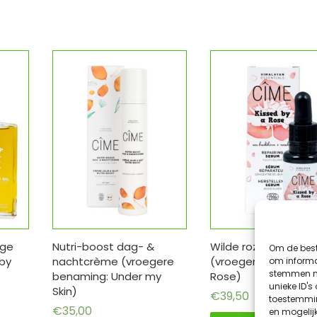
oge
Nutri-boost dag- &
Wilde rozen serum
Om de best
 by
nachtcrème (vroegere
(vroeger: Kissed by 
om informat
stemmen me
benaming: Under my
Rose)
unieke ID's
Skin)
€
39,50
toestemmin
€
35,00
en mogelij