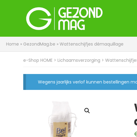
Home
»
GezondMag.be
»
Wattenschijfjes démaquillage
e-Shop HOME
>
Lichaamsverzorging
> Wattenschijfje
Wegens jaarlijks verlof kunnen bestellingen 