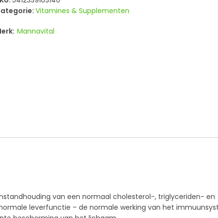
KU:
5412339103140
ategorie:
Vitamines & Supplementen
Mannavital
 instandhouding van een normaal cholesterol-, triglyceriden- en
normale leverfunctie – de normale werking van het immuunsy