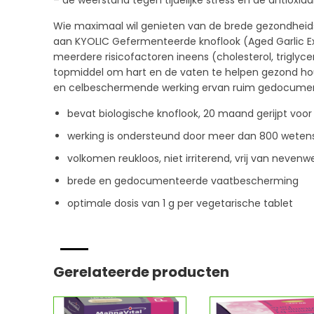
– de weerstand tegen tijdelijke stress en de antioxi
Wie maximaal wil genieten van de brede gezondheids
aan KYOLIC Gefermenteerde knoflook (Aged Garlic Ex
meerdere risicofactoren ineens (cholesterol, triglyc
topmiddel om hart en de vaten te helpen gezond ho
en celbeschermende werking ervan ruim gedocumen
bevat biologische knoflook, 20 maand gerijpt voor
werking is ondersteund door meer dan 800 wetens
volkomen reukloos, niet irriterend, vrij van nevenw
brede en gedocumenteerde vaatbescherming
optimale dosis van 1 g per vegetarische tablet
Gerelateerde producten