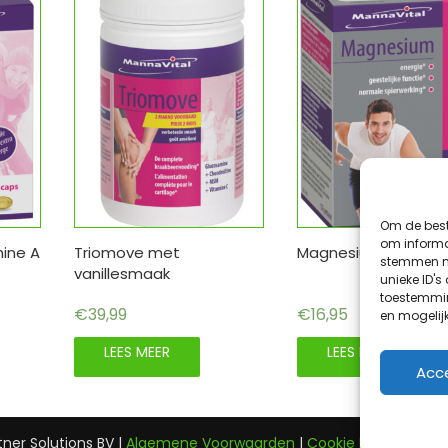
Om de best
om informat
mine A
Triomove met
Magnesium Platinu
stemmen me
vanillesmaak
unieke ID's
toestemmin
€
39,99
€
16,95
en mogelij
LEES MEER
LEES MEER
Acc
ner Solutions BV |
Algemene Voorwaarden
|
Cookie Beleid (EU)
|