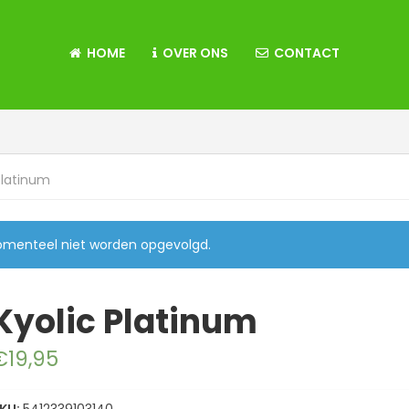
HOME
OVER ONS
CONTACT
Platinum
momenteel niet worden opgevolgd.
Kyolic Platinum
€
19,95