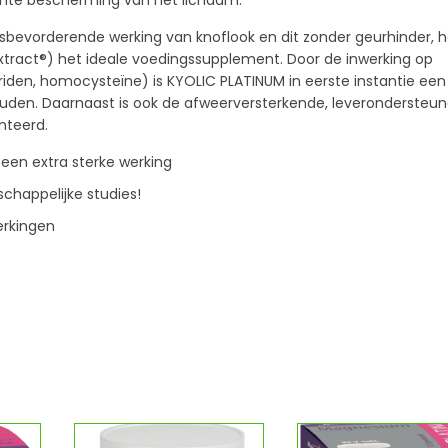
dante bescherming van het lichaam.
bevorderende werking van knoflook en dit zonder geurhinder, h
tract®) het ideale voedingssupplement. Door de inwerking op
eriden, homocysteïne) is KYOLIC PLATINUM in eerste instantie een
uden. Daarnaast is ook de afweerversterkende, leverondersteu
teerd.
 een extra sterke werking
chappelijke studies!
erkingen