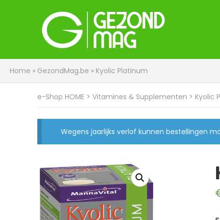
Home
»
GezondMag.be
»
Kyolic Platinum
e-Shop HOME
>
Vitamines & Supplementen
> Kyolic 
Wegens jaarlijks verlof kunnen bestellingen 