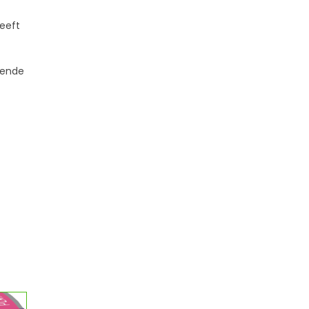
eeft
nende