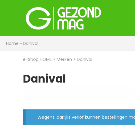
Home
»
Danival
e-Shop HOME
> Merken > Danival
Danival
Wegens jaarlijks verlof kunnen bestellingen 