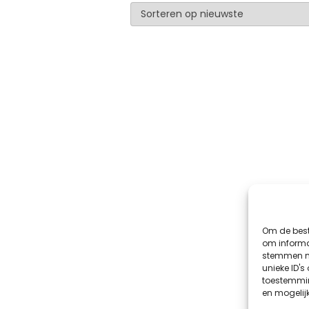
Om de best
om informat
stemmen me
unieke ID's
toestemmin
en mogelij