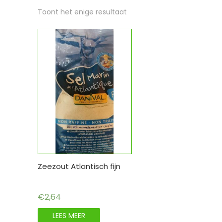
Toont het enige resultaat
Zeezout Atlantisch fijn
€
2,64
LEES MEER